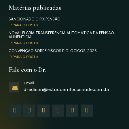
Matérias publicadas
SANCIONADO O PIX PENSÃO
IR PARA O POST »
NOVA LEI CRIA TRANSFERÊNCIA AUTOMÁTICA DA PENSÃO
ALIMENTÍCIA
IR PARA O POST »
CONVENÇÃO SOBRE RISCOS BIOLÓGICOS, 2025
IR PARA O POST »
Fale com o Dr.
Email
dredison@estudoemfocosaude.com.br
F
I
T
Y
L
G
a
n
w
o
i
o
c
s
i
u
n
o
e
t
t
t
k
g