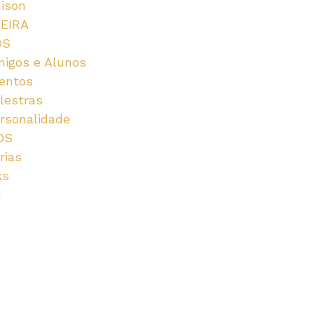
dison
u
EIRA
OS
s
igos e Alunos
entos
lestras
rsonalidade
OS
rias
ks
G