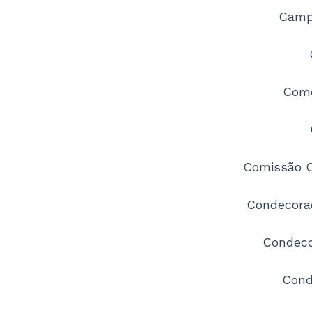
Camp
Comd
Comissão O
Condecoraç
Condeco
Cond