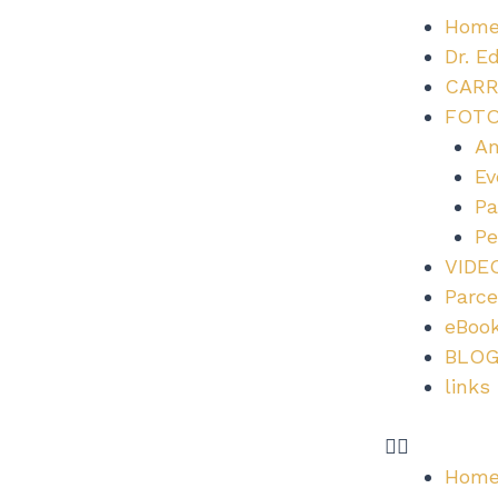
Ir
Hom
para
Dr. E
o
CARR
conteúdo
FOT
Am
Ev
Pa
Pe
VIDE
Parce
eBoo
BLO
links
Hom