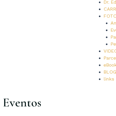
Dr. E
CARR
FOT
Am
Ev
Pa
Pe
VIDE
Parce
eBoo
BLO
links
Eventos