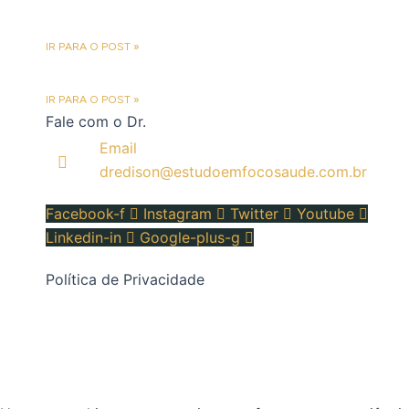
NOVA LEI CRIA TRANSFERÊNCIA AUTOMÁTICA
DA PENSÃO ALIMENTÍCIA
IR PARA O POST »
CONVENÇÃO SOBRE RISCOS BIOLÓGICOS,
2025
IR PARA O POST »
Fale com o Dr.
Email
dredison@estudoemfocosaude.com.br
Facebook-f
Instagram
Twitter
Youtube
Linkedin-in
Google-plus-g
Política de Privacidade