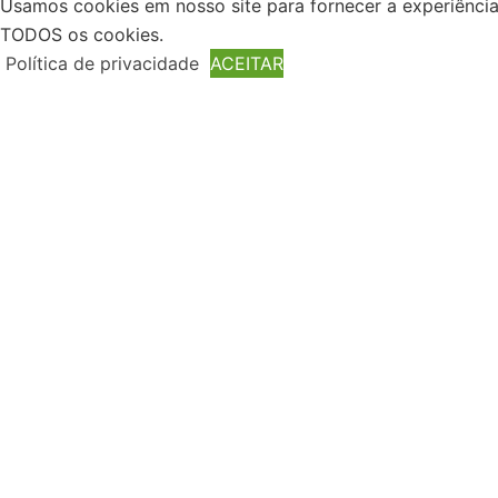
Usamos cookies em nosso site para fornecer a experiência m
TODOS os cookies.
Política de privacidade
ACEITAR
Fechar
Privacy Overview
This website uses cookies to improve your experience whil
browser as they are essential for the working of basic func
Necessary
Necessary
Sempre ativado
Necessary cookies are absolutely essential for the website 
the website. These cookies do not store any personal info
Non-necessary
Non-necessary
Any cookies that may not be particularly necessary for the 