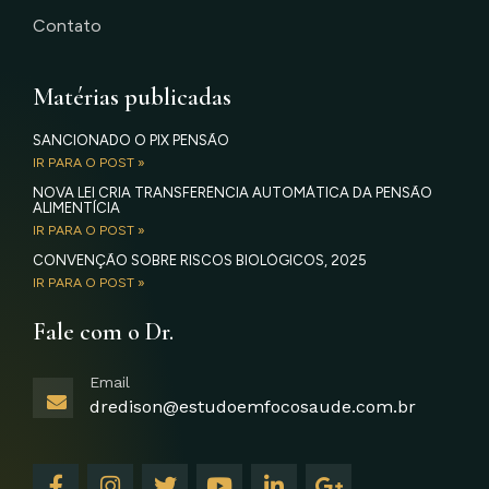
Contato
Matérias publicadas
SANCIONADO O PIX PENSÃO
IR PARA O POST »
NOVA LEI CRIA TRANSFERÊNCIA AUTOMÁTICA DA PENSÃO
ALIMENTÍCIA
IR PARA O POST »
CONVENÇÃO SOBRE RISCOS BIOLÓGICOS, 2025
IR PARA O POST »
Fale com o Dr.
Email
dredison@estudoemfocosaude.com.br
F
I
T
Y
L
G