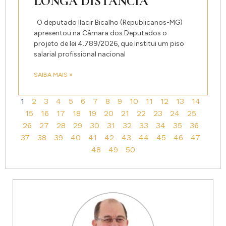
LONGA DISTÂNCIA
O deputado Ilacir Bicalho (Republicanos-MG)
apresentou na Câmara dos Deputados o
projeto de lei 4.789/2026, que institui um piso
salarial profissional nacional
SAIBA MAIS »
1
2
3
4
5
6
7
8
9
10
11
12
13
14
15
16
17
18
19
20
21
22
23
24
25
26
27
28
29
30
31
32
33
34
35
36
37
38
39
40
41
42
43
44
45
46
47
48
49
50