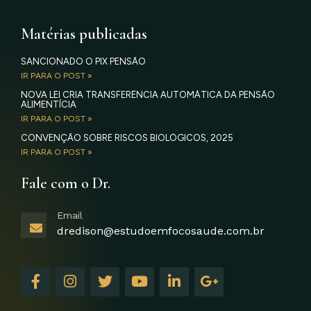
Matérias publicadas
SANCIONADO O PIX PENSÃO
IR PARA O POST »
NOVA LEI CRIA TRANSFERÊNCIA AUTOMÁTICA DA PENSÃO
ALIMENTÍCIA
IR PARA O POST »
CONVENÇÃO SOBRE RISCOS BIOLÓGICOS, 2025
IR PARA O POST »
Fale com o Dr.
Email
dredison@estudoemfocosaude.com.br
F
I
T
Y
L
G
a
n
w
o
i
o
c
s
i
u
n
o