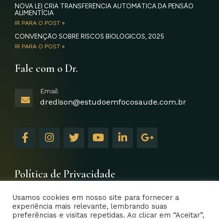
NOVA LEI CRIA TRANSFERÊNCIA AUTOMÁTICA DA PENSÃO
ALIMENTÍCIA
IR PARA O POST »
CONVENÇÃO SOBRE RISCOS BIOLÓGICOS, 2025
IR PARA O POST »
Fale com o Dr.
Email
dredison@estudoemfocosaude.com.br
F
I
T
Y
L
G
a
n
w
o
i
o
c
s
i
u
n
o
e
t
t
t
k
g
b
a
t
u
e
l
Política de Privacidade
o
g
e
b
d
e
o
r
r
e
i
-
Usamos cookies em nosso site para fornecer a
k
a
n
p
experiência mais relevante, lembrando suas
-
m
-
l
preferências e visitas repetidas. Ao clicar em “Aceitar”,