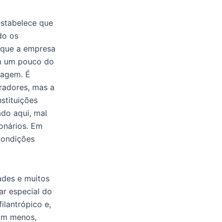
 estabelece que
do os
 que a empresa
em um pouco do
rmagem. É
oradores, mas a
nstituições
do aqui, mal
onários. Em
condições
dades e muitos
ar especial do
ilantrópico e,
com menos,