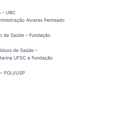
s – UBC
ministração Alvares Penteado
ão de Saúde – Fundação
íduos de Saúde –
atarina UFSC e Fundação
 – POLI/USP