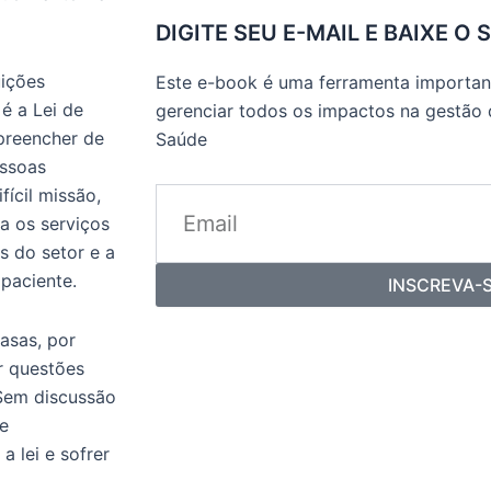
DIGITE SEU E-MAIL E BAIXE O 
uições
Este e-book é uma ferramenta important
é a Lei de
gerenciar todos os impactos na gestão
 preencher de
Saúde
essoas
fícil missão,
a os serviços
s do setor e a
 paciente.
INSCREVA-
asas, por
r questões
 Sem discussão
 e
 lei e sofrer