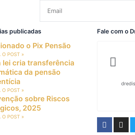
ias publicadas
Fale com o D
ionado o Pix Pensão
A O POST »
lei cria transferência
mática da pensão
ntícia
dredi
A O POST »
enção sobre Riscos
ógicos, 2025
A O POST »
F
I
a
n