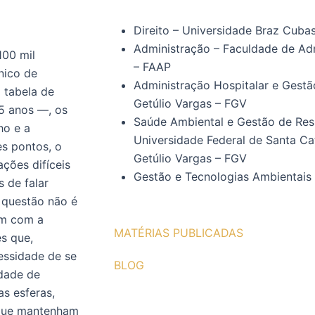
Direito – Universidade Braz Cuba
Administração – Faculdade de Ad
100 mil
– FAAP
nico de
Administração Hospitalar e Gest
 tabela de
Getúlio Vargas – FGV
5 anos —, os
Saúde Ambiental e Gestão de Res
ho e a
Universidade Federal de Santa C
es pontos, o
Getúlio Vargas – FGV
ções difíceis
Gestão e Tecnologias Ambientais
 de falar
a questão não é
em com a
MATÉRIAS PUBLICADAS
es que,
essidade de se
BLOG
idade de
as esferas,
 que mantenham