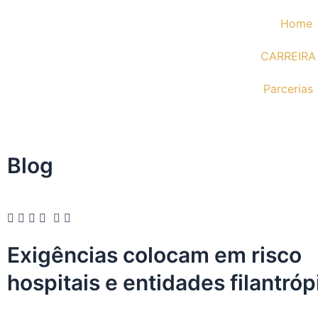
Ir
Home
para
o
CARREIRA
conteúdo
Parcerias
Blog
Exigências colocam em risco
hospitais e entidades filantróp