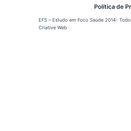
c
s
Política de P
e
t
b
a
EFS – Estudo em Foco Saúde 2014- Todos 
o
g
Criative Web
o
r
k
a
-
m
f