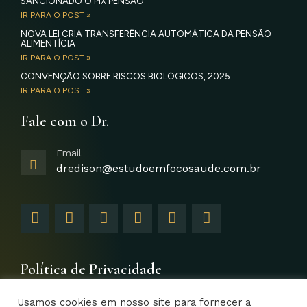
SANCIONADO O PIX PENSÃO
IR PARA O POST »
NOVA LEI CRIA TRANSFERÊNCIA AUTOMÁTICA DA PENSÃO
ALIMENTÍCIA
IR PARA O POST »
CONVENÇÃO SOBRE RISCOS BIOLÓGICOS, 2025
IR PARA O POST »
Fale com o Dr.
Email
dredison@estudoemfocosaude.com.br
F
I
T
Y
L
G
a
n
w
o
i
o
c
s
i
u
n
o
e
t
t
t
k
g
b
a
t
u
e
l
Política de Privacidade
o
g
e
b
d
e
o
r
r
e
i
-
Usamos cookies em nosso site para fornecer a