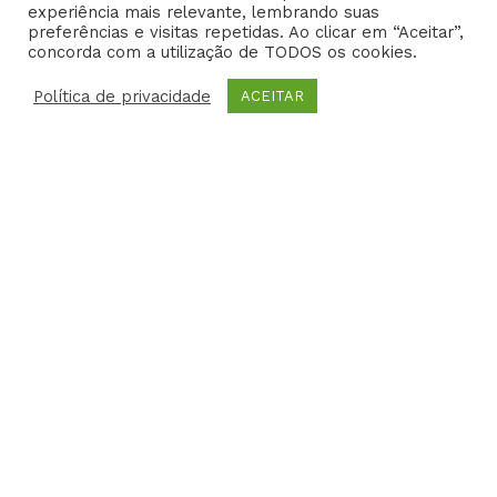
k
a
n
p
experiência mais relevante, lembrando suas
-
m
-
l
preferências e visitas repetidas. Ao clicar em “Aceitar”,
f
i
u
concorda com a utilização de TODOS os cookies.
EFS – Estudo em Foco Saúde 2014- Todos os direitos
n
s
reservados | Criative Web
Política de privacidade
-
ACEITAR
g
Home
Dr. Edison
CARREIRA
FOTOS
VIDEOS
Parcerias
eBooks