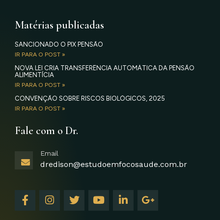
Matérias publicadas
SANCIONADO O PIX PENSÃO
IR PARA O POST »
NOVA LEI CRIA TRANSFERÊNCIA AUTOMÁTICA DA PENSÃO
ALIMENTÍCIA
IR PARA O POST »
CONVENÇÃO SOBRE RISCOS BIOLÓGICOS, 2025
IR PARA O POST »
Fale com o Dr.
Email
dredison@estudoemfocosaude.com.br
F
I
T
Y
L
G
a
n
w
o
i
o
c
s
i
u
n
o