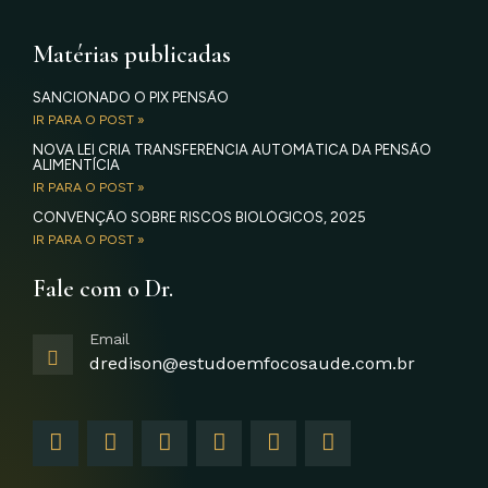
Matérias publicadas
SANCIONADO O PIX PENSÃO
IR PARA O POST »
NOVA LEI CRIA TRANSFERÊNCIA AUTOMÁTICA DA PENSÃO
ALIMENTÍCIA
IR PARA O POST »
CONVENÇÃO SOBRE RISCOS BIOLÓGICOS, 2025
IR PARA O POST »
Fale com o Dr.
Email
dredison@estudoemfocosaude.com.br
F
I
T
Y
L
G
a
n
w
o
i
o
c
s
i
u
n
o