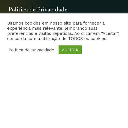
e
t
t
t
k
g
b
a
t
u
e
l
Política de Privacidade
o
g
e
b
d
e
o
r
r
e
i
-
Usamos cookies em nosso site para fornecer a
k
a
n
p
experiência mais relevante, lembrando suas
-
m
-
l
preferências e visitas repetidas. Ao clicar em “Aceitar”,
f
i
u
concorda com a utilização de TODOS os cookies.
EFS – Estudo em Foco Saúde 2014- Todos os direitos
n
s
reservados | Criative Web
Política de privacidade
-
ACEITAR
g
HOME
DR. EDISON
CARREIRA
FOTOS
VIDEOS