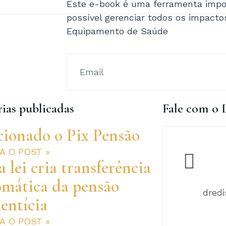
Este e-book é uma ferramenta impor
possível gerenciar todos os impact
Equipamento de Saúde
ias publicadas
Fale com o 
cionado o Pix Pensão
RA O POST »
 lei cria transferência
omática da pensão
dred
entícia
RA O POST »