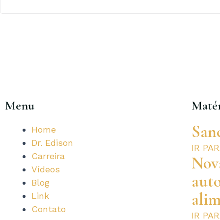
Menu
Matér
San
Home
Dr. Edison
IR PA
Carreira
Nova
Vídeos
aut
Blog
alim
Link
Contato
IR PA