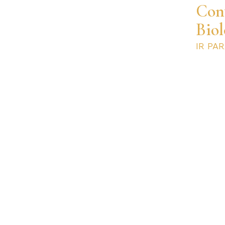
Con
Biol
IR PA
Home
Dr. Edison
CARREIRA
FOTOS