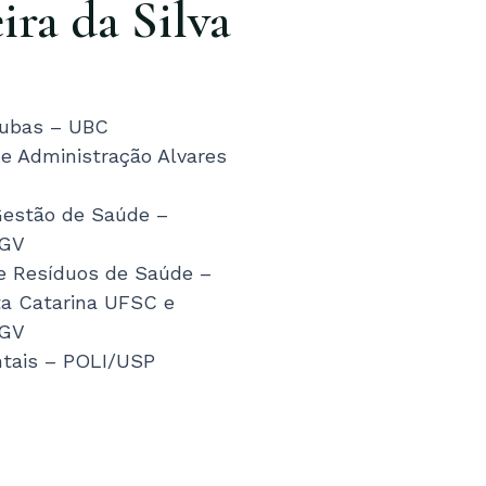
ira da Silva
 Cubas – UBC
e Administração Alvares
Gestão de Saúde –
FGV
e Resíduos de Saúde –
ta Catarina UFSC e
FGV
ntais – POLI/USP