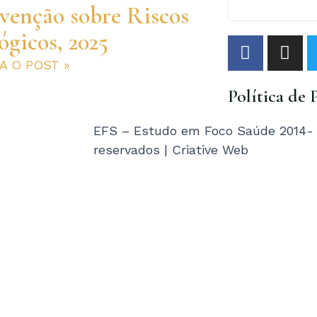
venção sobre Riscos
ógicos, 2025
F
I
a
n
RA O POST »
c
s
Política de 
e
t
b
a
o
g
EFS – Estudo em Foco Saúde 2014- T
o
r
reservados | Criative Web
k
a
-
m
f