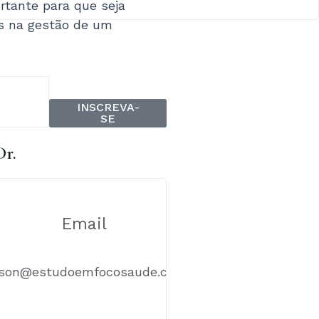
tante para que seja
os na gestão de um
INSCREVA-
SE
Dr.
Email
ison@estudoemfocosaude.com.br