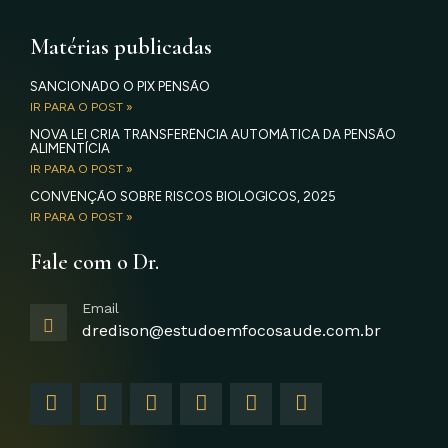
Matérias publicadas
SANCIONADO O PIX PENSÃO
IR PARA O POST »
NOVA LEI CRIA TRANSFERÊNCIA AUTOMÁTICA DA PENSÃO
ALIMENTÍCIA
IR PARA O POST »
CONVENÇÃO SOBRE RISCOS BIOLÓGICOS, 2025
IR PARA O POST »
Fale com o Dr.
Email
dredison@estudoemfocosaude.com.br
F
I
T
Y
L
G
a
n
w
o
i
o
c
s
i
u
n
o