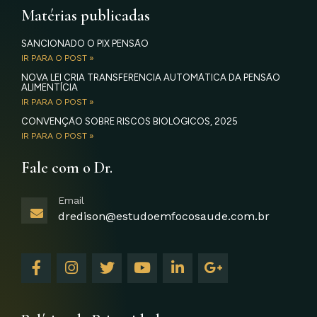
Matérias publicadas
SANCIONADO O PIX PENSÃO
IR PARA O POST »
NOVA LEI CRIA TRANSFERÊNCIA AUTOMÁTICA DA PENSÃO
ALIMENTÍCIA
IR PARA O POST »
CONVENÇÃO SOBRE RISCOS BIOLÓGICOS, 2025
IR PARA O POST »
Fale com o Dr.
Email
dredison@estudoemfocosaude.com.br
F
I
T
Y
L
G
a
n
w
o
i
o
c
s
i
u
n
o
e
t
t
t
k
g