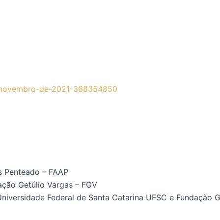
de-novembro-de-2021-368354850
es Penteado – FAAP
ação Getúlio Vargas – FGV
niversidade Federal de Santa Catarina UFSC e Fundação G