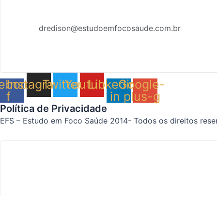
dredison@estudoemfocosaude.com.br
ebook-
Instagram
Twitter
Youtube
Linkedin-
Google-
f
in
plus-g
Política de Privacidade
EFS – Estudo em Foco Saúde 2014- Todos os direitos rese
Home