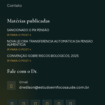
Contato
Matérias publicadas
SANCIONADO O PIX PENSÃO
IR PARA O POST »
NOVA LEI CRIA TRANSFERÊNCIA AUTOMÁTICA DA PENSÃO
ALIMENTÍCIA
IR PARA O POST »
CONVENÇÃO SOBRE RISCOS BIOLÓGICOS, 2025
IR PARA O POST »
Fale com o Dr.
Email
dredison@estudoemfocosaude.com.br
F
I
T
Y
L
G