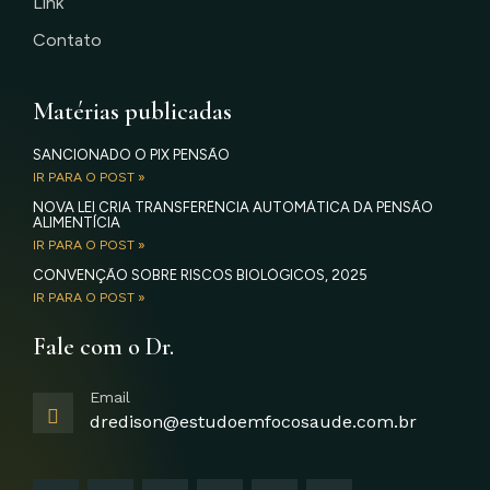
Link
Contato
Matérias publicadas
SANCIONADO O PIX PENSÃO
IR PARA O POST »
NOVA LEI CRIA TRANSFERÊNCIA AUTOMÁTICA DA PENSÃO
ALIMENTÍCIA
IR PARA O POST »
CONVENÇÃO SOBRE RISCOS BIOLÓGICOS, 2025
IR PARA O POST »
Fale com o Dr.
Email
dredison@estudoemfocosaude.com.br
F
I
T
Y
L
G