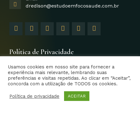
dredison@estudoemfocosaude.com.br
F
I
T
Y
L
G
a
n
w
o
i
o
c
s
i
u
n
o
e
t
t
t
k
g
b
a
t
u
e
l
Política de Privacidade
o
g
e
b
d
e
o
r
r
e
i
-
Usamos cookies em nosso site para fornecer a
k
a
n
p
experiência mais relevante, lembrando suas
-
m
-
l
preferências e visitas repetidas. Ao clicar em “Aceitar”,
f
i
u
concorda com a utilização de TODOS os cookies.
EFS – Estudo em Foco Saúde 2014- Todos os direitos
n
s
reservados | Criative Web
Política de privacidade
-
ACEITAR
g
Home