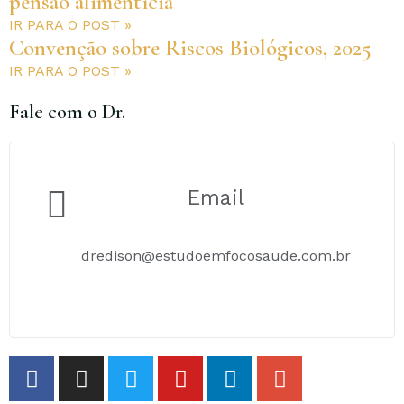
pensão alimentícia
IR PARA O POST »
Convenção sobre Riscos Biológicos, 2025
IR PARA O POST »
Fale com o Dr.
Email
dredison@estudoemfocosaude.com.br
F
I
T
Y
L
G
a
n
w
o
i
o