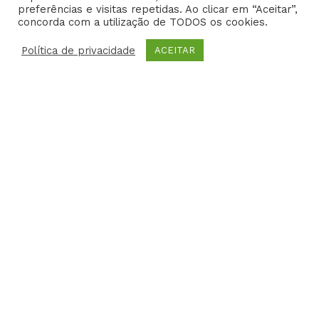
-
m
-
l
preferências e visitas repetidas. Ao clicar em “Aceitar”,
f
i
u
concorda com a utilização de TODOS os cookies.
EFS – Estudo em Foco Saúde 2014- Todos os direitos
n
s
reservados | Criative Web
Política de privacidade
-
ACEITAR
g
HOME
DR. EDISON
CARREIRA
FOTOS
VIDEOS
PARCERIAS
EBOOKS