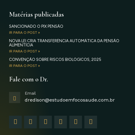
Matérias publicadas
SANCIONADO O PIX PENSÃO
IR PARA O POST »
NOVA LEI CRIA TRANSFERÊNCIA AUTOMÁTICA DA PENSÃO
ALIMENTÍCIA
IR PARA O POST »
CONVENÇÃO SOBRE RISCOS BIOLÓGICOS, 2025
IR PARA O POST »
Fale com o Dr.
Email
dredison@estudoemfocosaude.com.br
F
I
T
Y
L
G
a
n
w
o
i
o
c
s
i
u
n
o