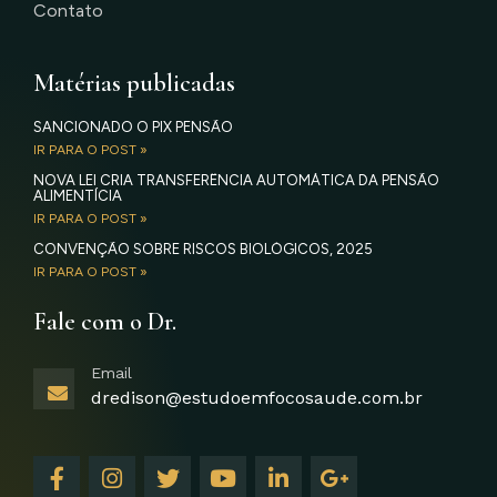
Contato
Matérias publicadas
SANCIONADO O PIX PENSÃO
IR PARA O POST »
NOVA LEI CRIA TRANSFERÊNCIA AUTOMÁTICA DA PENSÃO
ALIMENTÍCIA
IR PARA O POST »
CONVENÇÃO SOBRE RISCOS BIOLÓGICOS, 2025
IR PARA O POST »
Fale com o Dr.
Email
dredison@estudoemfocosaude.com.br
F
I
T
Y
L
G
a
n
w
o
i
o