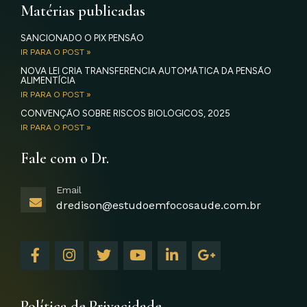
Matérias publicadas
SANCIONADO O PIX PENSÃO
IR PARA O POST »
NOVA LEI CRIA TRANSFERÊNCIA AUTOMÁTICA DA PENSÃO
ALIMENTÍCIA
IR PARA O POST »
CONVENÇÃO SOBRE RISCOS BIOLÓGICOS, 2025
IR PARA O POST »
Fale com o Dr.
Email
dredison@estudoemfocosaude.com.br
F
I
T
Y
L
G
a
n
w
o
i
o
c
s
i
u
n
o
e
t
t
t
k
g
b
a
t
u
e
l
Política de Privacidade