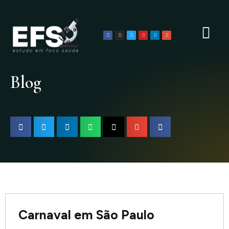
Ir
para
o
F
I
T
Y
L
G
a
n
w
o
i
o
c
s
i
u
n
o
conteúdo
e
t
t
t
k
g
b
a
t
u
e
l
o
g
e
b
d
e
o
r
r
e
i
-
k
a
n
p
m
l
u
Blog
s
Carnaval em São Paulo