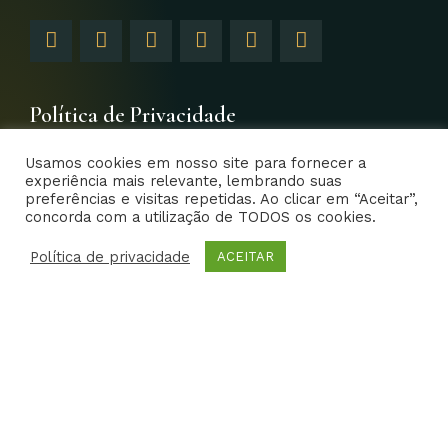
F
I
T
Y
L
G
a
n
w
o
i
o
c
s
i
u
n
o
e
t
t
t
k
g
b
a
t
u
e
l
Política de Privacidade
o
g
e
b
d
e
o
r
r
e
i
-
Usamos cookies em nosso site para fornecer a
k
a
n
p
experiência mais relevante, lembrando suas
-
m
-
l
preferências e visitas repetidas. Ao clicar em “Aceitar”,
f
i
u
concorda com a utilização de TODOS os cookies.
EFS – Estudo em Foco Saúde 2014- Todos os direitos
n
s
reservados | Criative Web
Política de privacidade
-
ACEITAR
g
Home
Dr. Edison
CARREIRA
FOTOS
Amigos e Alunos