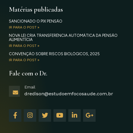
Matérias publicadas
SANCIONADO O PIX PENSÃO
IR PARA O POST »
NOVA LEI CRIA TRANSFERÊNCIA AUTOMÁTICA DA PENSÃO
ALIMENTÍCIA
IR PARA O POST »
CONVENÇÃO SOBRE RISCOS BIOLÓGICOS, 2025
IR PARA O POST »
Fale com o Dr.
Email
dredison@estudoemfocosaude.com.br
F
I
T
Y
L
G
a
n
w
o
i
o
c
s
i
u
n
o
e
t
t
t
k
g