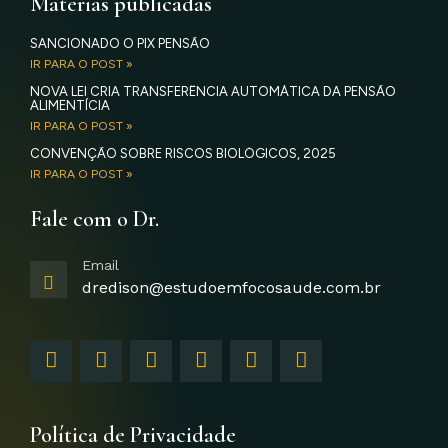
Matérias publicadas
SANCIONADO O PIX PENSÃO
IR PARA O POST »
NOVA LEI CRIA TRANSFERÊNCIA AUTOMÁTICA DA PENSÃO
ALIMENTÍCIA
IR PARA O POST »
CONVENÇÃO SOBRE RISCOS BIOLÓGICOS, 2025
IR PARA O POST »
Fale com o Dr.
Email
dredison@estudoemfocosaude.com.br
F
I
T
Y
L
G
a
n
w
o
i
o
c
s
i
u
n
o
e
t
t
t
k
g
b
a
t
u
e
l
Política de Privacidade