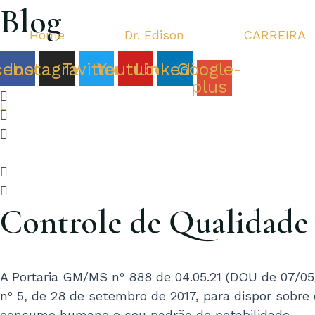
Ir
Blog
para
Home
Dr. Edison
CARREIRA
o
conteúdo
cebook
Instagram
Twitter
Youtube
Linkedin
Google-
plus
Controle de Qualidade
A Portaria GM/MS nº 888 de 04.05.21 (DOU de 07/05
nº 5, de 28 de setembro de 2017, para dispor sobre
consumo humano e seu padrão de potabilidade.