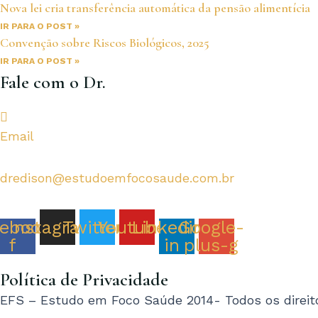
Nova lei cria transferência automática da pensão alimentícia
IR PARA O POST »
Convenção sobre Riscos Biológicos, 2025
IR PARA O POST »
Fale com o Dr.
Email
dredison@estudoemfocosaude.com.br
ebook-
Instagram
Twitter
Youtube
Linkedin-
Google-
f
in
plus-g
Política de Privacidade
EFS – Estudo em Foco Saúde 2014- Todos os direito