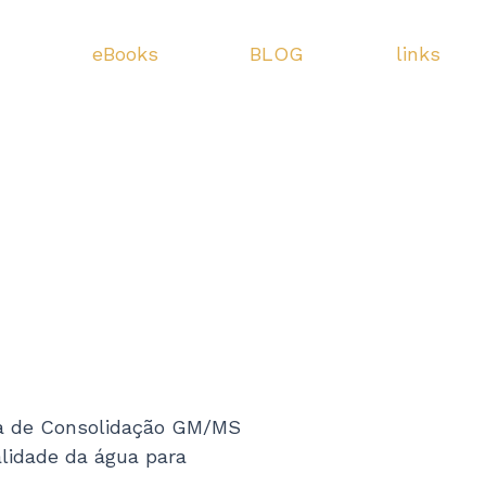
s
eBooks
BLOG
links
ria de Consolidação GM/MS
alidade da água para