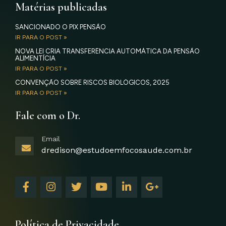
Matérias publicadas
SANCIONADO O PIX PENSÃO
IR PARA O POST »
NOVA LEI CRIA TRANSFERÊNCIA AUTOMÁTICA DA PENSÃO
ALIMENTÍCIA
IR PARA O POST »
CONVENÇÃO SOBRE RISCOS BIOLÓGICOS, 2025
IR PARA O POST »
Fale com o Dr.
Email
dredison@estudoemfocosaude.com.br
F
I
T
Y
L
G
a
n
w
o
i
o
c
s
i
u
n
o
e
t
t
t
k
g
b
a
t
u
e
l
Política de Privacidade