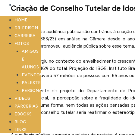
LINKS
Criação de Conselho Tutelar de Ido
HOME
DR. EDISON
Participantes de audiência pública são contrários à criação
CARREIRA
projeto (PL 5363/23) em análise na Câmara desde o ano
FOTOS
Pessoa Idosa promoveu audiência pública sobre esse tema.
AMIGOS
E
A proposta surgiu no contexto do envelhecimento crescent
ALUNOS
de brasileiros, 16% do total. Projeção do IBGE, Instituto Br
EVENTOS
ano de 2042 haverá 57 milhões de pessoas com 65 anos ou 
PALESTRAS
PERSONALIDADE
Segundo a chefe de projeto do Departamento de Prote
Assistência Social, a percepção sobre a fragilidade do 
VIDEOS
envelhece de uma forma, nem todas as ações pensadas pa
PARCERIAS
um e criar um conselho tutelar seria reafirmar o estereót
EBOOKS
próprias vidas.
BLOG
LINKS
A audiência pública, segundo o relator do projeto, é uma o