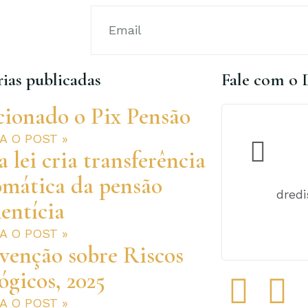
ias publicadas
Fale com o 
cionado o Pix Pensão
RA O POST »
 lei cria transferência
omática da pensão
dred
entícia
RA O POST »
venção sobre Riscos
ógicos, 2025
F
I
RA O POST »