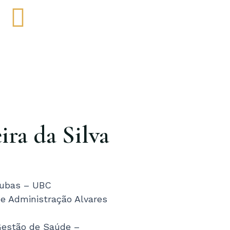
Y
L
o
i
u
n
k
u
e
ira da Silva
b
d
e
i
 Cubas – UBC
n
e Administração Alvares
Gestão de Saúde –