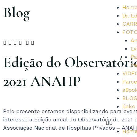
Ir
Blog
Hom
para
Dr. E
o
CARR
conteúdo
FOT
Am
Ev
Edição do Observatóri
Pa
Pe
VIDE
2021 ANAHP
Parce
eBoo
BLO
links
Pelo presente estamos disponibilizando para even
interesse a Edição anual do Observatório de 2021 
Associação Nacional de Hospitais Privados – ANA
Hom