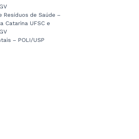
FGV
e Resíduos de Saúde –
ta Catarina UFSC e
FGV
ntais – POLI/USP