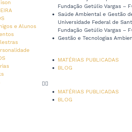
dison
u
Fundação Getúlio Vargas – 
EIRA
Saúde Ambiental e Gestão d
OS
s
Universidade Federal de San
igos e Alunos
Fundação Getúlio Vargas – 
entos
Gestão e Tecnologias Ambie
lestras
rsonalidade
OS
MATÉRIAS PUBLICADAS
rias
BLOG
ks
G
MATÉRIAS PUBLICADAS
BLOG