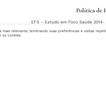
a
n
Política de 
c
s
EFS – Estudo em Foco Saúde 2014- T
e
t
reservados | Criative Web
 mais relevante, lembrando suas preferências e visitas repeti
S os cookies.
b
a
o
g
o
r
k
a
-
f