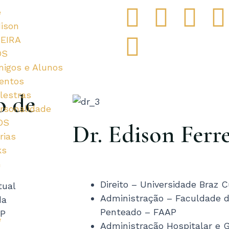
F
G
I
T
e
dison
a
o
n
w
EIRA
OS
c
o
s
i
igos e Alunos
entos
e
g
t
t
t
o de
lestras
rsonalidade
b
l
a
t
OS
Dr. Edison Ferre
o
e
g
e
rias
ks
o
-
r
r
G
Direito – Universidade Braz
tual
k
p
a
Administração – Faculdade d
da
l
m
Penteado – FAAP
HP
e
Administração Hospitalar e 