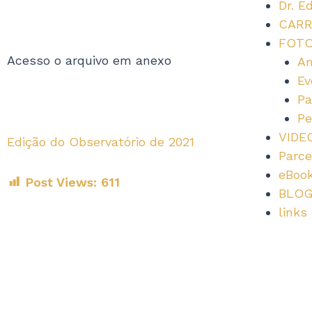
Dr. E
CARR
FOT
Acesso o arquivo em anexo
Am
Ev
Pa
Pe
VIDE
Edição do Observatório de 2021
Parce
eBoo
Post Views:
611
BLO
links