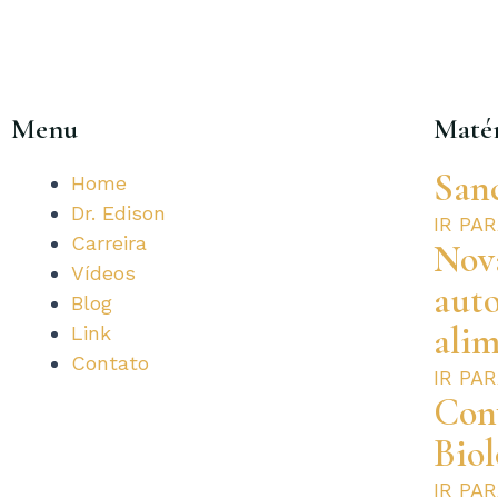
Menu
Matér
San
Home
Dr. Edison
IR PA
Carreira
Nova
Vídeos
aut
Blog
alim
Link
Contato
IR PA
Con
Biol
IR PA