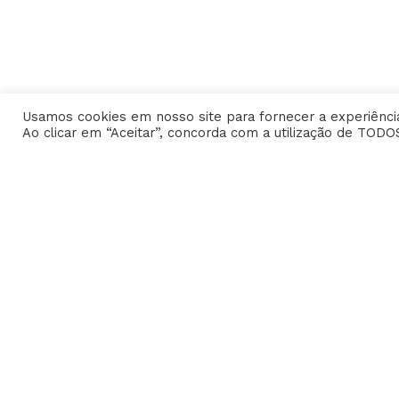
Usamos cookies em nosso site para fornecer a experiência
Ao clicar em “Aceitar”, concorda com a utilização de TODO
Home
Dr. Edison
CARREIRA
FOTOS
Amigos e Alunos
Eventos
Palestras
Personalidade
VIDEOS