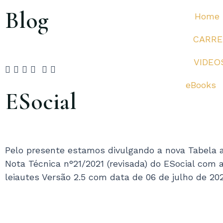
Ir
Blog
Home
para
o
CARRE
conteúdo
VIDEO
eBooks
ESocial
Pelo presente estamos divulgando a nova Tabela 
Nota Técnica n°21/2021 (revisada) do ESocial com 
leiautes Versão 2.5 com data de 06 de julho de 202