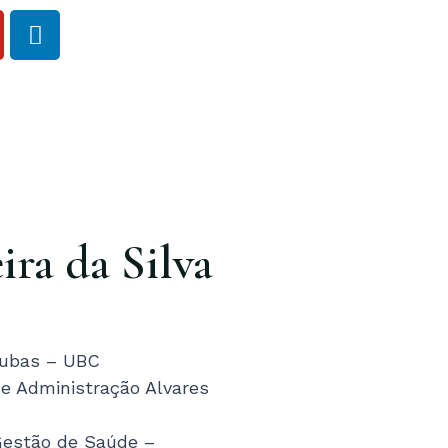
L
i
n
k
e
d
i
n
ira da Silva
 Cubas – UBC
e Administração Alvares
Gestão de Saúde –