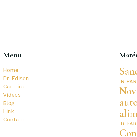
Menu
Matér
San
Home
Dr. Edison
IR PA
Carreira
Nova
Vídeos
aut
Blog
alim
Link
Contato
IR PA
Con