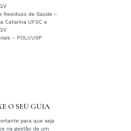
FGV
e Resíduos de Saúde –
ta Catarina UFSC e
FGV
ntais – POLI/USP
XE O SEU GUIA
ortante para que seja
tos na gestão de um