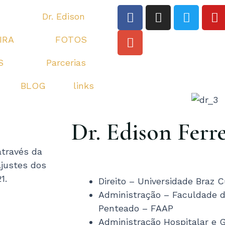
F
G
I
T
Y
Dr. Edison
a
o
n
w
o
c
o
s
i
u
IRA
FOTOS
e
g
t
t
t
b
l
a
t
u
S
Parcerias
o
e
g
e
b
o
-
r
r
e
BLOG
links
k
p
a
l
m
u
Dr. Edison Ferre
s
através da
ajustes dos
1.
Direito – Universidade Braz
Administração – Faculdade d
Penteado – FAAP
Administração Hospitalar e 