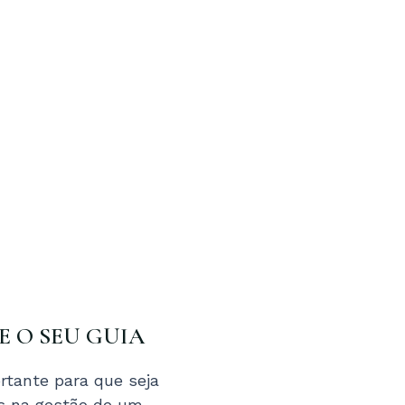
XE O SEU GUIA
tante para que seja
os na gestão de um