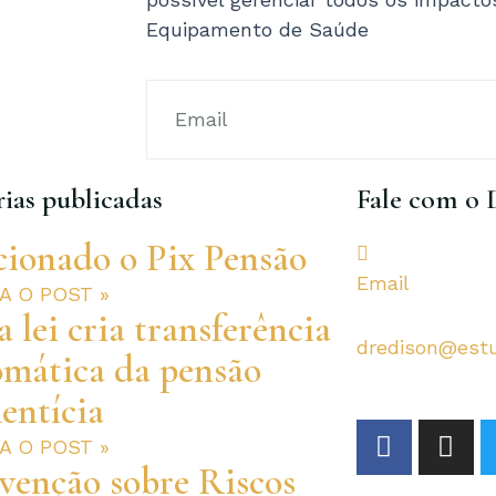
Equipamento de Saúde
ias publicadas
Fale com o 
cionado o Pix Pensão
Email
RA O POST »
 lei cria transferência
dredison@est
omática da pensão
entícia
F
I
RA O POST »
a
n
venção sobre Riscos
c
s