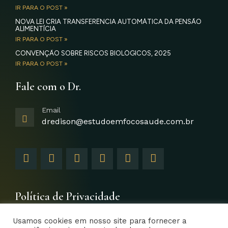
IR PARA O POST »
NOVA LEI CRIA TRANSFERÊNCIA AUTOMÁTICA DA PENSÃO
ALIMENTÍCIA
IR PARA O POST »
CONVENÇÃO SOBRE RISCOS BIOLÓGICOS, 2025
IR PARA O POST »
Fale com o Dr.
Email
dredison@estudoemfocosaude.com.br
F
I
T
Y
L
G
a
n
w
o
i
o
c
s
i
u
n
o
e
t
t
t
k
g
b
a
t
u
e
l
Política de Privacidade
o
g
e
b
d
e
o
r
r
e
i
-
Usamos cookies em nosso site para fornecer a
k
a
n
p