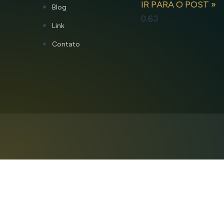
IR PARA O POST »
Blog
Link
Contato
Home
Dr. Edison
CARREIRA
FOTOS