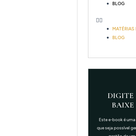
BLOG
MATÉRIAS
BLOG
DIGITE 
BAIXE
Este e-book é uma
que seja possível g