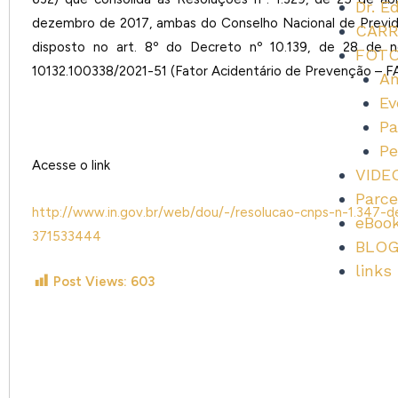
Dr. E
dezembro de 2017, ambas do Conselho Nacional de Previd
CARR
disposto no art. 8º do Decreto nº 10.139, de 28 de 
FOT
10132.100338/2021-51 (Fator Acidentário de Prevenção – F
Am
Ev
Pa
Pe
Acesse o link
VIDE
Parce
http://www.in.gov.br/web/dou/-/resolucao-cnps-n-1.347
eBoo
371533444
BLO
links
Post Views:
603