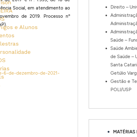
dison
u
Direito – Un
ência Social, em atendimento ao
EIRA
Administraç
novembro de 2019. Processo nº
OS
s
Administraç
AP).
igos e Alunos
Administraç
entos
Saúde – Fun
lestras
Saúde Ambie
rsonalidade
de Saúde – U
OS
Santa Catar
rias
Getúlio Var
-de-6-de-dezembro-de-2021-
ks
Gestão e Te
G
POLI/USP
MATÉRIAS