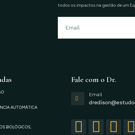
todos os impactos na gestão de um E
adas
Fale com o Dr.
ÃO
Email
dredison@estudo
RÊNCIA AUTOMÁTICA
F
I
T
OS BIOLÓGICOS,