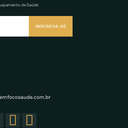
quipamento de Saúde
INSCREVA-SE
emfocosaude.com.br
Y
L
G