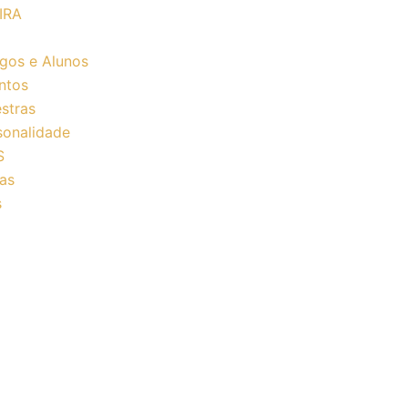
IRA
gos e Alunos
ntos
estras
sonalidade
S
ias
s