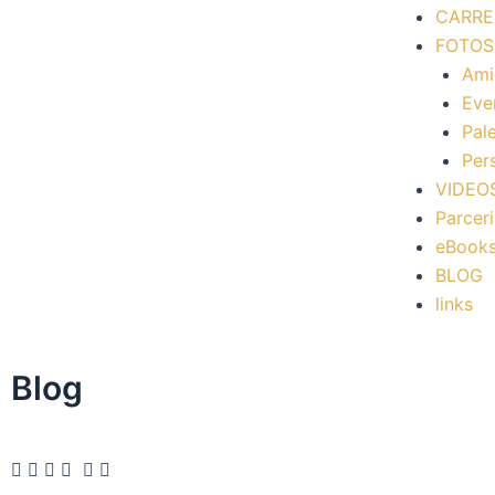
CARRE
FOTOS
Ami
Eve
Pal
Per
VIDEO
Parcer
eBook
BLOG
links
Blog