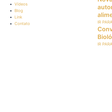
Vídeos
auto
Blog
alime
Link
IR PAR
Contato
Conv
Biol
IR PAR
Home