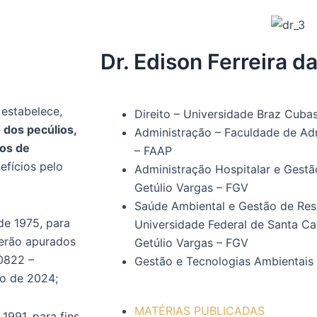
Dr. Edison Ferreira da
 estabelece,
Direito – Universidade Braz Cuba
 dos pecúlios,
Administração – Faculdade de Ad
ios de
– FAAP
efícios pelo
Administração Hospitalar e Gest
Getúlio Vargas – FGV
Saúde Ambiental e Gestão de Res
 de 1975, para
Universidade Federal de Santa C
serão apurados
Getúlio Vargas – FGV
00822 –
Gestão e Tecnologias Ambientais
ro de 2024;
MATÉRIAS PUBLICADAS
 1991, para fins