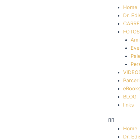
Ir
Home
para
Dr. Edi
o
CARRE
conteúdo
FOTOS
Ami
Eve
Pal
Per
VIDEO
Parcer
eBook
BLOG
links
Home
Dr. Edi