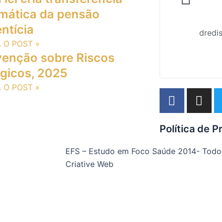
mática da pensão
ntícia
dredi
A O POST »
enção sobre Riscos
ógicos, 2025
A O POST »
F
I
a
n
c
s
Política de P
e
t
b
a
EFS – Estudo em Foco Saúde 2014- Todos 
o
g
Criative Web
o
r
k
a
-
m
f