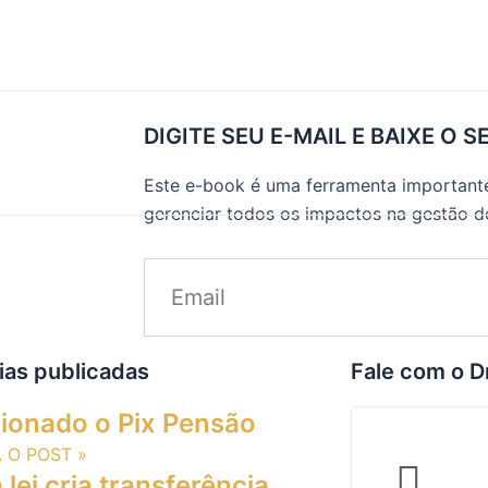
DIGITE SEU E-MAIL E BAIXE O S
Este e-book é uma ferramenta importante
gerenciar todos os impactos na gestão 
ias publicadas
Fale com o D
ionado o Pix Pensão
A O POST »
lei cria transferência