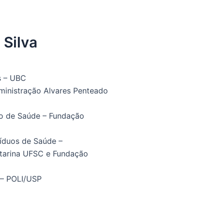
 Silva
s – UBC
ministração Alvares Penteado
ão de Saúde – Fundação
íduos de Saúde –
atarina UFSC e Fundação
 – POLI/USP