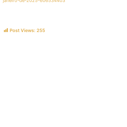
janeiro-de-2025-606534403
Post Views:
255