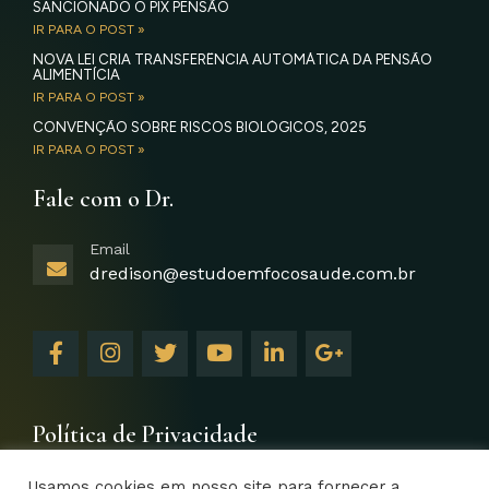
SANCIONADO O PIX PENSÃO
IR PARA O POST »
NOVA LEI CRIA TRANSFERÊNCIA AUTOMÁTICA DA PENSÃO
ALIMENTÍCIA
IR PARA O POST »
CONVENÇÃO SOBRE RISCOS BIOLÓGICOS, 2025
IR PARA O POST »
Fale com o Dr.
Email
dredison@estudoemfocosaude.com.br
F
I
T
Y
L
G
a
n
w
o
i
o
c
s
i
u
n
o
e
t
t
t
k
g
b
a
t
u
e
l
Política de Privacidade
o
g
e
b
d
e
o
r
r
e
i
-
Usamos cookies em nosso site para fornecer a