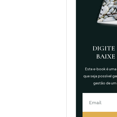
DIGITE 
BAIXE
Este e-book é uma
que seja possível g
gestão de um