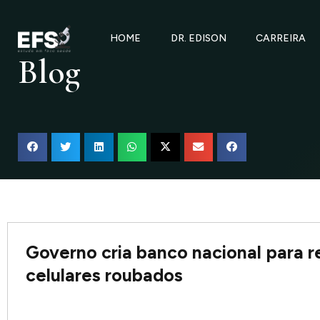
Ir
para
HOME
DR. EDISON
CARREIRA
o
Blog
conteúdo
Governo cria banco nacional para r
celulares roubados