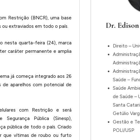
 com Restrição (BNCR), uma base
Dr. Edison
 ou extraviados em todo o país.
do nesta quarta-feira (24), marca
Direito – Un
ter caráter permanente e amplia
Administraç
Administraç
Administraç
stema já começa integrado aos 26
Saúde – Fun
es de aparelhos com potencial de
Saúde Ambie
de Saúde – U
Santa Catar
lulares com Restrição e será
Getúlio Var
 Segurança Pública (Sinesp),
Gestão e Te
a pública de todo o país. Criado
POLI/USP
ir que vítimas de roubo ou furto