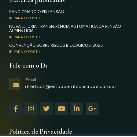
SANCIONADO O PIX PENSÃO
IR PARA O POST »
NOVA LEI CRIA TRANSFERÊNCIA AUTOMÁTICA DA PENSÃO
ALIMENTÍCIA
IR PARA O POST »
CONVENÇÃO SOBRE RISCOS BIOLÓGICOS, 2025
IR PARA O POST »
Fale com o Dr.
Email
dredison@estudoemfocosaude.com.br
F
I
T
Y
L
G
a
n
w
o
i
o
c
s
i
u
n
o
e
t
t
t
k
g
b
a
t
u
e
l
Política de Privacidade