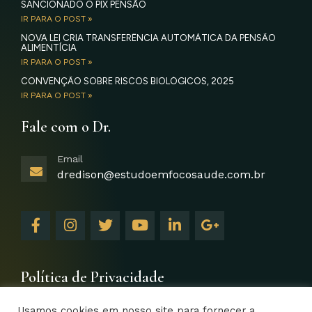
SANCIONADO O PIX PENSÃO
IR PARA O POST »
NOVA LEI CRIA TRANSFERÊNCIA AUTOMÁTICA DA PENSÃO
ALIMENTÍCIA
IR PARA O POST »
CONVENÇÃO SOBRE RISCOS BIOLÓGICOS, 2025
IR PARA O POST »
Fale com o Dr.
Email
dredison@estudoemfocosaude.com.br
F
I
T
Y
L
G
a
n
w
o
i
o
c
s
i
u
n
o
e
t
t
t
k
g
b
a
t
u
e
l
Política de Privacidade
o
g
e
b
d
e
o
r
r
e
i
-
Usamos cookies em nosso site para fornecer a