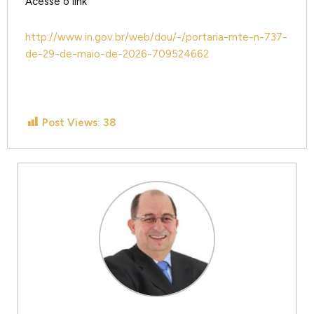
Acesse o link
http://www.in.gov.br/web/dou/-/portaria-mte-n-737-
de-29-de-maio-de-2026-709524662
Post Views:
38