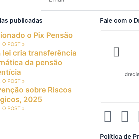
ias publicadas
Fale com o D
ionado o Pix Pensão
A O POST »
lei cria transferência
mática da pensão
ntícia
dredi
A O POST »
enção sobre Riscos
ógicos, 2025
A O POST »
F
I
a
n
Política de P