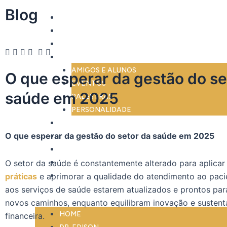
Ir
Blog
HOME
para
DR. EDISON
o
CARREIRA
conteúdo
FOTOS
AMIGOS E ALUNOS
O que esperar da gestão do se
EVENTOS
saúde em 2025
PALESTRAS
PERSONALIDADE
VIDEOS
O que esperar da gestão do setor da saúde em 2025
PARCERIAS
EBOOKS
O setor da saúde é constantemente alterado para aplica
BLOG
práticas
e aprimorar a qualidade do atendimento ao paci
LINKS
aos serviços de saúde estarem atualizados e prontos par
novos caminhos, enquanto equilibram inovação e sustent
HOME
financeira.