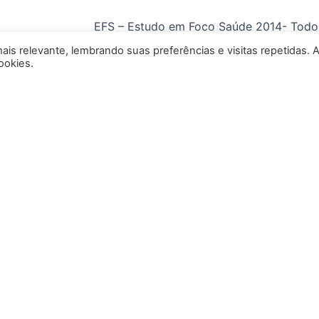
c
s
EFS – Estudo em Foco Saúde 2014- Todos 
e
t
Criative Web
is relevante, lembrando suas preferências e visitas repetidas. 
ookies.
b
a
o
g
o
r
k
a
-
m
f