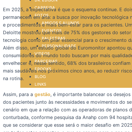
DR. EDISON
CARREIRA
Em 2025, a expectativa é que o esquema continue. E doi
FOTOS
permanecem em alta: a busca por inovação tecnológica 
AMIGOS E ALUNOS
e procedimentos e mais bem-estar para os pacientes. Um 
EVENTOS
Deloitte mostrou que mais de 75% dos gestores do setor
PALESTRAS
tecnologia como um pilar essencial para o crescimento da
PERSONALIDADE
Além disso, um estudo global do Euromonitor apontou q
VIDEOS
consumidores do mundo todo buscam por mais qualidade
PARCERIAS
envelhecer e, nesse sentido, 68% dos brasileiros confiam
EBOOKS
mais saudáveis nos próximos cinco anos, ao reduzir risc
BLOG
na rotina.
LINKS
Assim, para a
gestão
, é importante balancear os desejos
dos pacientes junto às necessidades e movimentos do se
cenário em que a relação com as operadoras de planos d
conturbada, conforme pesquisa da Anahp com 94 hospitai
que se considerar que esse será o maior desafio em 202