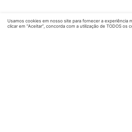
Usamos cookies em nosso site para fornecer a experiência ma
clicar em “Aceitar”, concorda com a utilização de TODOS os c
Home
Dr. Edison
CARREIRA
FOTOS
Amigos e Alunos
Eventos
Palestras
Personalidade
VIDEOS
Parcerias
eBooks
BLOG