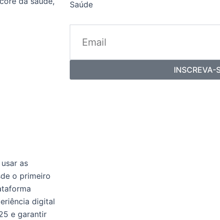
core da saúde,
Saúde
INSCREVA-
 usar as
sde o primeiro
ataforma
riência digital
25 e garantir