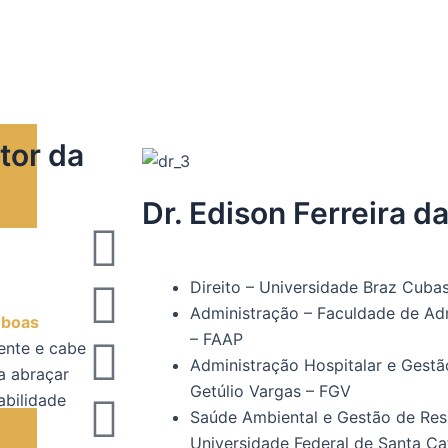
tor da
Dr. Edison Ferreira da
F
I
T
Y
L
G
a
n
w
o
i
o
Direito – Universidade Braz Cuba
Administração – Faculdade de Ad
r
boas
c
s
i
u
n
o
– FAAP
ente e cabe
Administração Hospitalar e Gest
a abraçar
e
t
t
t
k
g
Getúlio Vargas – FGV
abilidade
Saúde Ambiental e Gestão de Res
Universidade Federal de Santa C