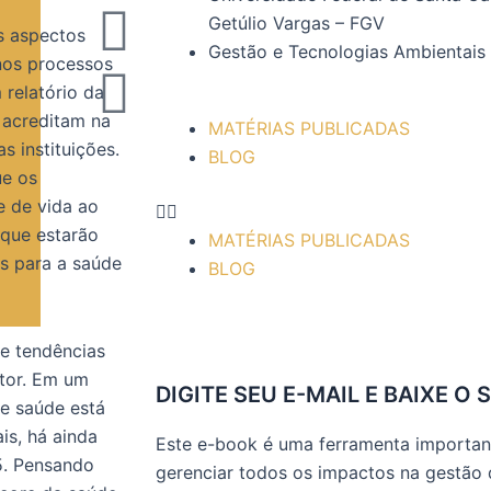
b
a
t
u
e
l
Getúlio Vargas – FGV
o
g
e
b
d
e
s aspectos
Gestão e Tecnologias Ambientais
nos processos
o
r
r
e
i
-
relatório da
 acreditam na
MATÉRIAS PUBLICADAS
k
a
n
p
s instituições.
BLOG
ue os
m
l
 de vida ao
 que estarão
MATÉRIAS PUBLICADAS
u
os para a saúde
BLOG
s
 e tendências
tor. Em um
DIGITE SEU E-MAIL E BAIXE O 
e saúde está
s, há ainda
Este e-book é uma ferramenta important
5. Pensando
gerenciar todos os impactos na gestão