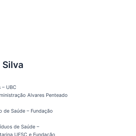
 Silva
s – UBC
ministração Alvares Penteado
ão de Saúde – Fundação
íduos de Saúde –
atarina UFSC e Fundação