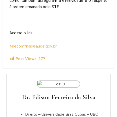
como também asseguram a efetividade e o respeito
à ordem emanada pelo STF.
Acesse o link
falecomfns@saude.gov.br
Post Views:
277
Dr. Edison Ferreira da Silva
Direito – Universidade Braz Cubas – UBC