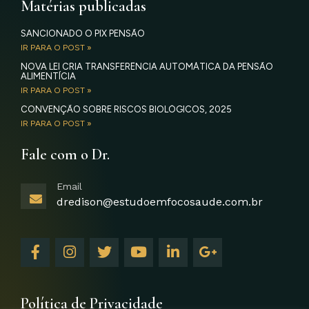
Matérias publicadas
SANCIONADO O PIX PENSÃO
IR PARA O POST »
NOVA LEI CRIA TRANSFERÊNCIA AUTOMÁTICA DA PENSÃO
ALIMENTÍCIA
IR PARA O POST »
CONVENÇÃO SOBRE RISCOS BIOLÓGICOS, 2025
IR PARA O POST »
Fale com o Dr.
Email
dredison@estudoemfocosaude.com.br
F
I
T
Y
L
G
a
n
w
o
i
o
c
s
i
u
n
o
e
t
t
t
k
g
b
a
t
u
e
l
Política de Privacidade