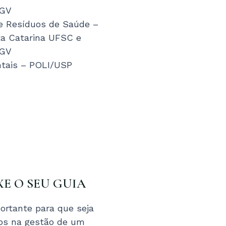
FGV
e Resíduos de Saúde –
ta Catarina UFSC e
FGV
ntais – POLI/USP
XE O SEU GUIA
ortante para que seja
tos na gestão de um