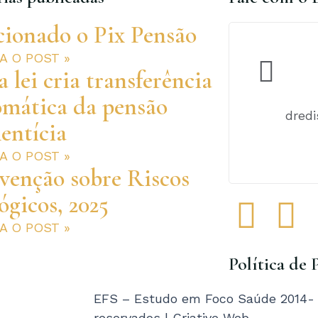
cionado o Pix Pensão
RA O POST »
 lei cria transferência
omática da pensão
dred
entícia
RA O POST »
venção sobre Riscos
ógicos, 2025
F
I
RA O POST »
a
n
Política de 
c
s
EFS – Estudo em Foco Saúde 2014- T
reservados | Criative Web