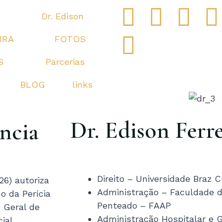
F
G
I
T
Dr. Edison
a
o
n
w
IRA
FOTOS
c
o
s
i
S
Parcerias
e
g
t
t
t
BLOG
links
b
l
a
t
Dr. Edison Ferre
ncia
o
e
g
e
o
-
r
r
Direito – Universidade Braz
26) autoriza
k
p
a
Administração – Faculdade d
o da Perícia
l
m
Penteado – FAAP
 Geral de
Administração Hospitalar e 
ial.