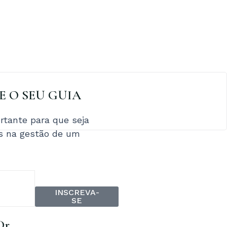
XE O SEU GUIA
tante para que seja
os na gestão de um
INSCREVA-
SE
Dr.