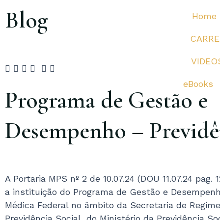
Ir
Blog
Home
para
o
CARRE
conteúdo
VIDEO
eBooks
Programa de Gestão e
Desempenho – Previdê
A Portaria MPS nº 2 de 10.07.24 (DOU 11.07.24 pag. 1
a instituição do Programa de Gestão e Desempenh
Médica Federal no âmbito da Secretaria de Regime
Previdência Social, do Ministério da Previdência Soc