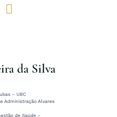
Y
L
o
i
u
n
k
u
e
ira da Silva
b
d
e
i
 Cubas – UBC
n
e Administração Alvares
Gestão de Saúde –