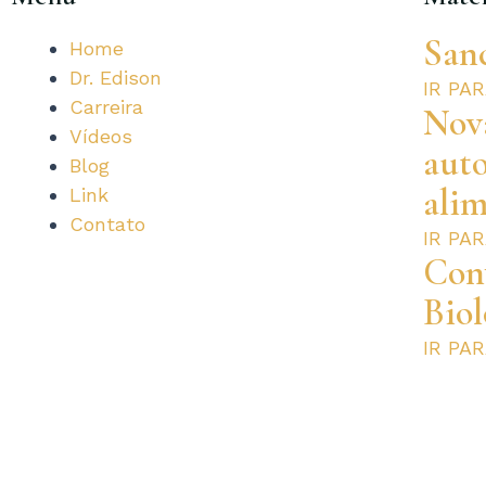
San
Home
Dr. Edison
IR PA
Carreira
Nova
Vídeos
aut
Blog
alim
Link
Contato
IR PA
Con
Biol
IR PA