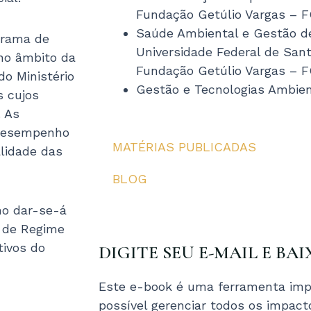
u
Fundação Getúlio Vargas – 
Saúde Ambiental e Gestão d
ograma de
s
Universidade Federal de San
no âmbito da
Fundação Getúlio Vargas – 
do Ministério
Gestão e Tecnologias Ambie
s cujos
. As
 Desempenho
MATÉRIAS PUBLICADAS
alidade das
BLOG
ho dar-se-á
 de Regime
tivos do
DIGITE SEU E-MAIL E BAI
Este e-book é uma ferramenta imp
possível gerenciar todos os impac