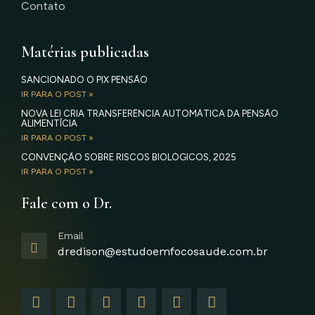
Contato
Matérias publicadas
SANCIONADO O PIX PENSÃO
IR PARA O POST »
NOVA LEI CRIA TRANSFERÊNCIA AUTOMÁTICA DA PENSÃO
ALIMENTÍCIA
IR PARA O POST »
CONVENÇÃO SOBRE RISCOS BIOLÓGICOS, 2025
IR PARA O POST »
Fale com o Dr.
Email
dredison@estudoemfocosaude.com.br
F
I
T
Y
L
G
a
n
w
o
i
o