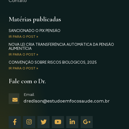
Contato
Matérias publicadas
SANCIONADO O PIX PENSÃO
IR PARA O POST »
NOVA LEI CRIA TRANSFERÊNCIA AUTOMÁTICA DA PENSÃO
ALIMENTÍCIA
IR PARA O POST »
CONVENÇÃO SOBRE RISCOS BIOLÓGICOS, 2025
IR PARA O POST »
Fale com o Dr.
Email
dredison@estudoemfocosaude.com.br
F
I
T
Y
L
G
a
n
w
o
i
o