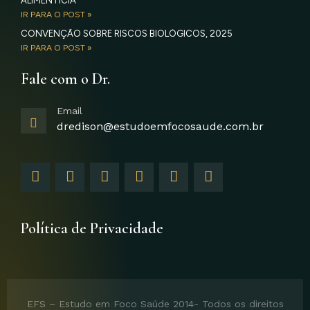
ALIMENTÍCIA
IR PARA O POST »
CONVENÇÃO SOBRE RISCOS BIOLÓGICOS, 2025
IR PARA O POST »
Fale com o Dr.
Email
dredison@estudoemfocosaude.com.br
F
I
T
Y
L
G
a
n
w
o
i
o
c
s
i
u
n
o
e
t
t
t
k
g
b
a
t
u
e
l
Política de Privacidade
o
g
e
b
d
e
o
r
r
e
i
-
k
a
n
p
-
m
-
l
f
i
u
EFS – Estudo em Foco Saúde 2014- Todos os direitos