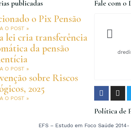
ias publicadas
Fale com o 
cionado o Pix Pensão
RA O POST »
 lei cria transferência
omática da pensão
dred
entícia
RA O POST »
venção sobre Riscos
ógicos, 2025
F
I
a
n
RA O POST »
c
s
Política de 
e
t
b
a
o
g
EFS – Estudo em Foco Saúde 2014- T