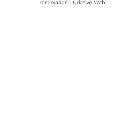
o
r
reservados | Criative Web
k
a
-
m
f