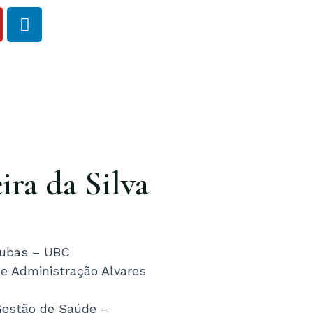
L
i
n
k
e
d
i
n
ira da Silva
 Cubas – UBC
e Administração Alvares
Gestão de Saúde –