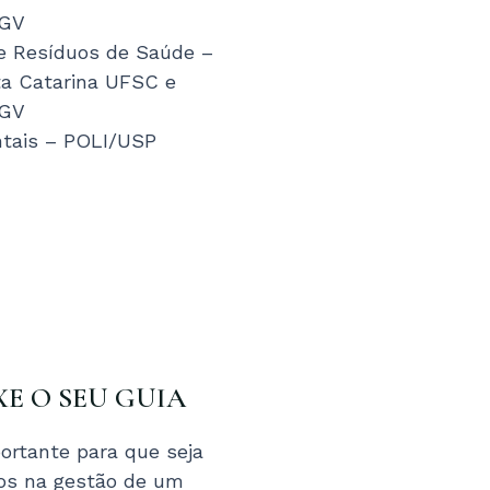
FGV
e Resíduos de Saúde –
ta Catarina UFSC e
FGV
ntais – POLI/USP
XE O SEU GUIA
ortante para que seja
tos na gestão de um