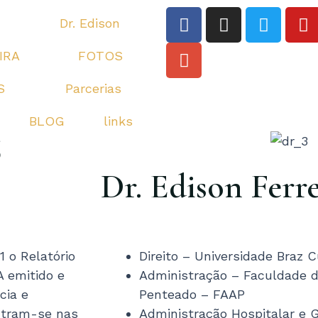
F
G
I
T
Y
Dr. Edison
a
o
n
w
o
c
o
s
i
u
IRA
FOTOS
e
g
t
t
t
b
l
a
t
u
S
Parcerias
o
e
g
e
b
o
-
r
r
e
BLOG
links
5
k
p
a
l
m
u
Dr. Edison Ferre
s
1 o Relatório
Direito – Universidade Braz
A emitido e
Administração – Faculdade d
cia e
Penteado – FAAP
ntram-se nas
Administração Hospitalar e 