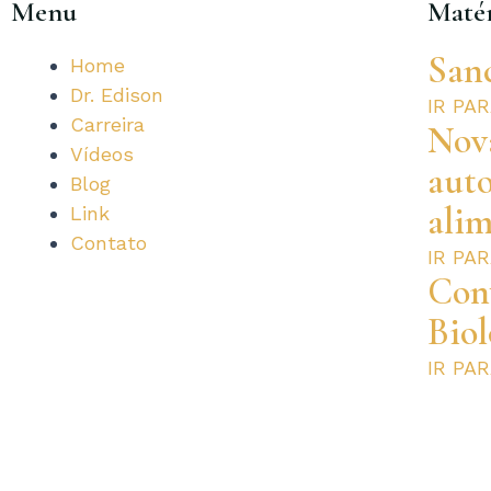
Menu
Matér
San
Home
Dr. Edison
IR PA
Carreira
Nova
Vídeos
aut
Blog
alim
Link
Contato
IR PA
Con
Biol
IR PA