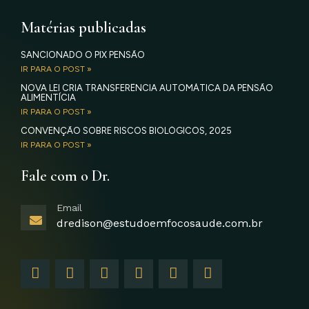
Matérias publicadas
SANCIONADO O PIX PENSÃO
IR PARA O POST »
NOVA LEI CRIA TRANSFERÊNCIA AUTOMÁTICA DA PENSÃO
ALIMENTÍCIA
IR PARA O POST »
CONVENÇÃO SOBRE RISCOS BIOLÓGICOS, 2025
IR PARA O POST »
Fale com o Dr.
Email
dredison@estudoemfocosaude.com.br
F
I
T
Y
L
G
a
n
w
o
i
o
c
s
i
u
n
o