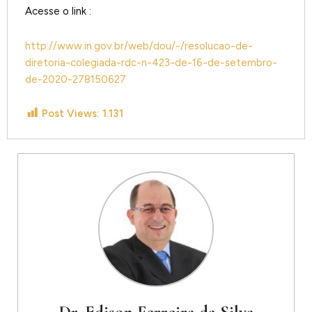
Acesse o link :
http://www.in.gov.br/web/dou/-/resolucao-de-
diretoria-colegiada-rdc-n-423-de-16-de-setembro-
de-2020-278150627
Post Views:
1.131
Dr. Edison Ferreira da Silva