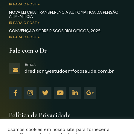
IR PARA O POST »
NOVA LEI CRIA TRANSFERÊNCIA AUTOMÁTICA DA PENSÃO
ALIMENTÍCIA
IR PARA O POST »
CONVENÇÃO SOBRE RISCOS BIOLÓGICOS, 2025
IR PARA O POST »
Fale com o Dr.
Email
dredison@estudoemfocosaude.com.br
F
I
T
Y
L
G
a
n
w
o
i
o
c
s
i
u
n
o
e
t
t
t
k
g
b
a
t
u
e
l
Política de Privacidade
o
g
e
b
d
e
o
r
r
e
i
-
Usamos cookies em nosso site para fornecer a
k
a
n
p