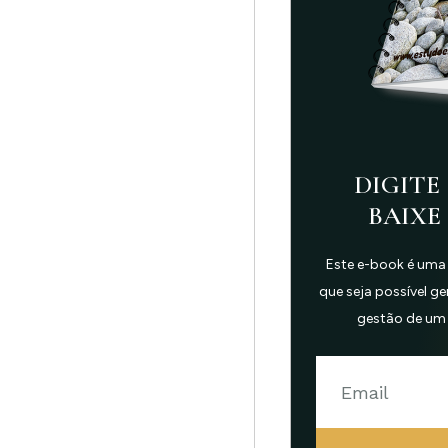
DIGITE 
BAIXE
Este e-book é uma
que seja possível g
gestão de um