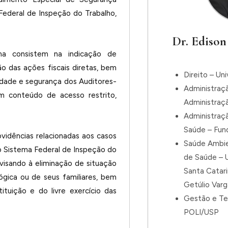
 Federal de Inspeção do Trabalho,
Dr. Edison
a consistem na indicação de
 das ações fiscais diretas, bem
Direito – Un
idade e segurança dos Auditores-
Administraç
om conteúdo de acesso restrito,
Administraç
Administraç
Saúde – Fun
ovidências relacionadas aos casos
Saúde Ambie
o Sistema Federal de Inspeção do
de Saúde – U
 visando à eliminação de situação
Santa Catar
lógica ou de seus familiares, bem
Getúlio Var
tuição e do livre exercício das
Gestão e Te
POLI/USP