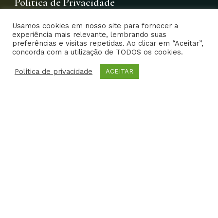
b
a
t
u
e
l
Política de Privacidade
o
g
e
b
d
e
o
r
r
e
i
-
Usamos cookies em nosso site para fornecer a
k
a
n
p
experiência mais relevante, lembrando suas
-
m
-
l
preferências e visitas repetidas. Ao clicar em “Aceitar”,
f
i
u
concorda com a utilização de TODOS os cookies.
EFS – Estudo em Foco Saúde 2014- Todos os direitos
n
s
reservados | Criative Web
Política de privacidade
-
ACEITAR
g
Home
Dr. Edison
CARREIRA
FOTOS
VIDEOS