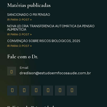
Matérias publicadas
SANCIONADO O PIX PENSÃO
IR PARA O POST »
NOVA LEI CRIA TRANSFERÊNCIA AUTOMÁTICA DA PENSÃO
ALIMENTÍCIA
IR PARA O POST »
CONVENÇÃO SOBRE RISCOS BIOLÓGICOS, 2025
IR PARA O POST »
Fale com o Dr.
Email
dredison@estudoemfocosaude.com.br
F
I
T
Y
L
G
a
n
w
o
i
o
c
s
i
u
n
o
e
t
t
t
k
g